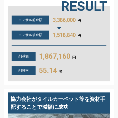
RESULT
3,386,000
コンサル前金額
円
1,518,840
コンサル後金額
円
1,867,160
削減額
円
55.14
削減率
％
協力会社がタイルカーペット等を資材手
配することで減額に成功