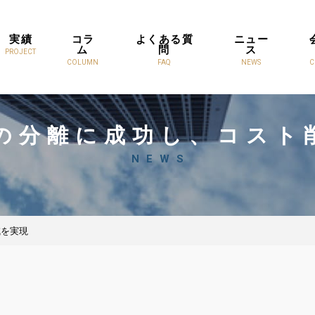
実績
コラ
よくある質
ニュー
ム
問
ス
PROJECT
COLUMN
FAQ
NEWS
C
の分離に成功し、コスト
NEWS
減を実現