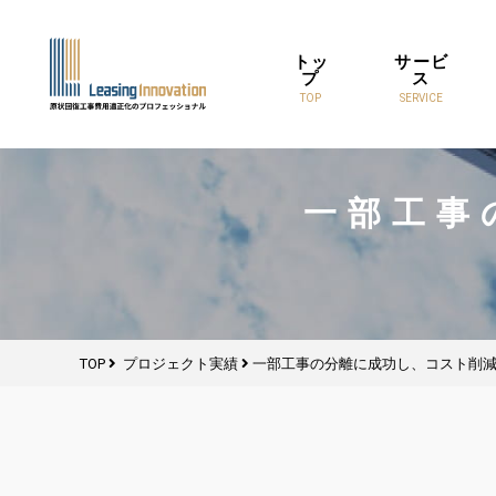
トッ
サービ
プ
ス
TOP
SERVICE
一部工事
TOP
プロジェクト実績
一部工事の分離に成功し、コスト削