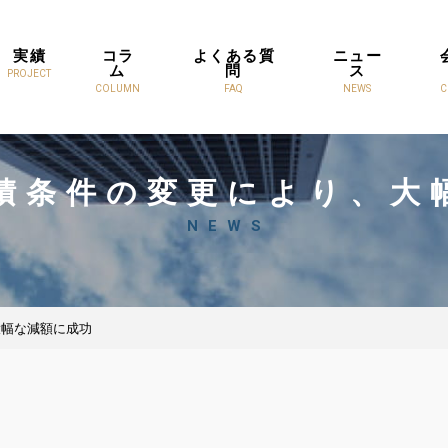
実績
コラ
よくある質
ニュー
ム
問
ス
PROJECT
COLUMN
FAQ
NEWS
C
積条件の変更により、大
NEWS
大幅な減額に成功